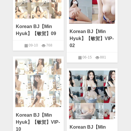
19
Korean BJ【Min
Korean BJ【Min
Hyuk】【敏贺】09
Hyuk】【敏贺】VIP-
02
09-10
768
on
Comments Off
06-15
881
Korean
Korean BJ
,
Min Hyuk
BJ【Min
on
Comments Off
Hyuk】
Korean
Korean BJ
,
Min Hyuk
【敏
BJ【Min
贺】
Hyuk】
09
【敏
贺】
VIP-
02
Korean BJ【Min
Hyuk】【敏贺】VIP-
Korean BJ【Min
10