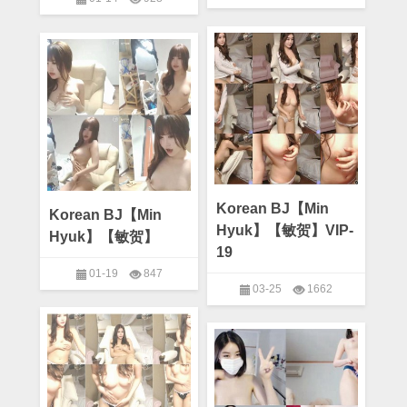
on
Comments Off
on
Comments Off
Korean
Korean BJ
,
Min Hyuk
Korean
Korean BJ
,
Min Hyuk
BJ【Min
BJ【Min
Hyuk】
Hyuk】
【敏
【敏
贺】
贺】
16
Korean BJ【Min
Korean BJ【Min
Hyuk】【敏贺】VIP-
Hyuk】【敏贺】
19
01-19
847
03-25
1662
on
Comments Off
Korean
on
Korean BJ
,
Min Hyuk
Comments Off
BJ【Min
Korean
Korean BJ
,
Min Hyuk
Hyuk】
BJ【Min
【敏
Hyuk】
贺】
【敏
贺】
VIP-