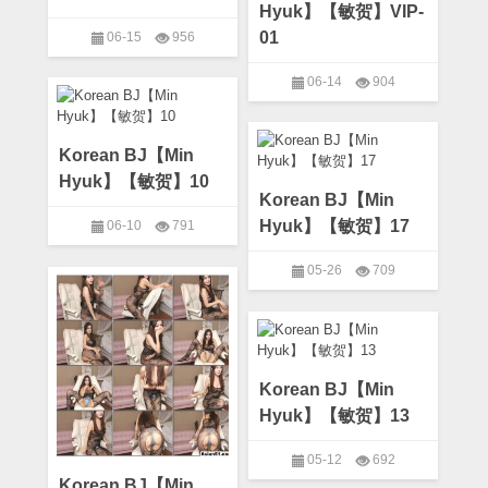
Hyuk】【敏贺】VIP-
01
06-15
956
on
Comments Off
06-14
904
Korean
Korean BJ
,
Min Hyuk
BJ【Min
on
Comments Off
Hyuk】
Korean
Korean BJ
,
Min Hyuk
【敏
BJ【Min
Korean BJ【Min
贺】
Hyuk】
VIP-
Hyuk】【敏贺】10
【敏
10
Korean BJ【Min
贺】
VIP-
Hyuk】【敏贺】17
06-10
791
01
on
Comments Off
05-26
709
Korean
Korean BJ
,
Min Hyuk
BJ【Min
on
Comments Off
Hyuk】
Korean
Korean BJ
,
Min Hyuk
【敏
BJ【Min
贺】
Hyuk】
10
【敏
Korean BJ【Min
贺】
17
Hyuk】【敏贺】13
05-12
692
Korean BJ【Min
on
Comments Off