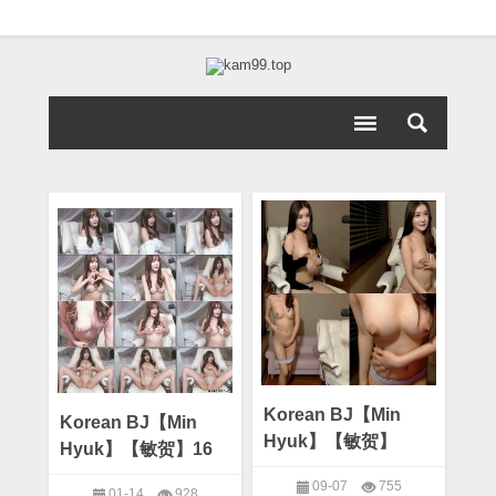
Korean BJ【Min
Korean BJ【Min
Hyuk】【敏贺】
Hyuk】【敏贺】16
09-07
755
01-14
928