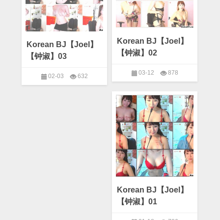
Korean BJ【Joel】
Korean BJ【Joel】
【钟淑】02
【钟淑】03
03-12
878
02-03
632
on
on
Comments Off
Asian
Comments Off
Asian
Korean
Korean
BJ【Joel】
Webcam
,
Joel
,
Korean BJ
BJ【Joel】
Webcam
,
Joel
,
Korean BJ
【钟
【钟
淑】
淑】
02
03
Korean BJ【Joel】
【钟淑】01