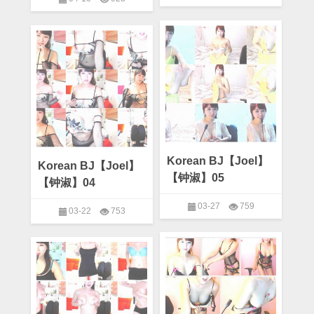
on
on
Comments Off
Joel
,
Comments Off
Joel
,
Korean
Korean
BJ
Korean BJ
BJ
Korean BJ
韩
韩
国
国
主
主
播
播
【Joel】
【Joel】
【钟
【钟
淑】
淑】
06
07
Korean BJ【Joel】
Korean BJ【Joel】
【钟淑】05
【钟淑】04
03-27
759
03-22
753
on
on
Comments Off
Joel
,
Comments Off
Joel
,
Korean
Korean
BJ【Joel】
Korean BJ
BJ【Joel】
Korean BJ
【钟
【钟
淑】
淑】
05
04