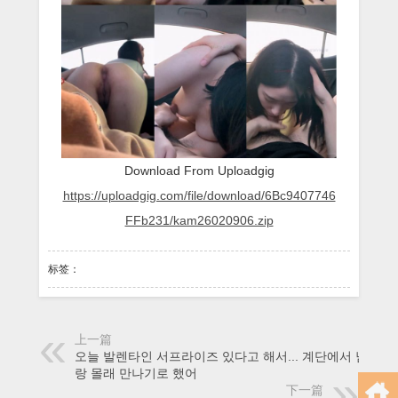
Download From Uploadgig
https://uploadgig.com/file/download/6Bc9407746
FFb231/kam26020906.zip
标签：
上一篇
오늘 발렌타인 서프라이즈 있다고 해서... 계단에서 남친이
랑 몰래 만나기로 했어
下一篇