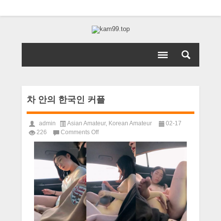
차 안의 한국인 커플
admin
Asian Amateur
,
Korean Amateur
02-17
on
226
Comments Off
차
안
의
한
국
인
커
플