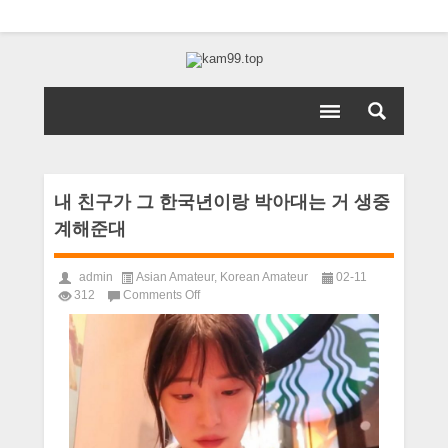
내 친구가 그 한국년이랑 박아대는 거 생중
계해준대
admin
Asian Amateur
,
Korean Amateur
02-11
on
312
Comments Off
내
친
구
가
그
한
국
년