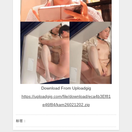
이
랑
박
아
대
는
거
생
중
계
해
준
대
Download From Uploadgig
https://uploadgig.com/file/download/eca4b3Ef81
e46f84/kam26021202.zip
标签：