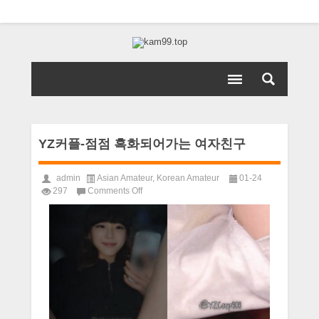
YZ커플-점점 흑화되어가는 여자친구
admin
Asian Amateur
,
Korean Amateur
01-24
on
297
Comments Off
YZ
커
플-
점
점
흑
화
되
어
가