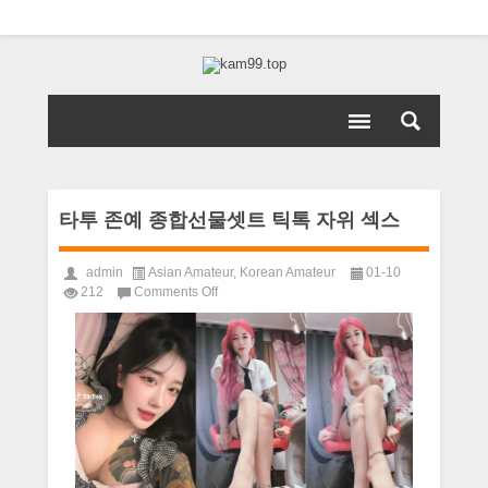
타투 존예 종합선물셋트 틱톡 자위 섹스
admin
Asian Amateur
,
Korean Amateur
01-10
on
212
Comments Off
타
투
존
예
종
합
선
물
셋
트