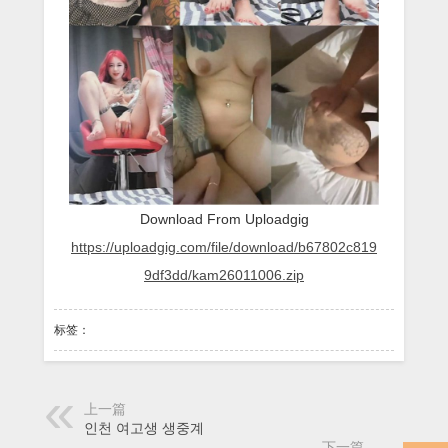
틱
톡
자
위
섹
스
Download From Uploadgig
https://uploadgig.com/file/download/b67802c819
9df3dd/kam26011006.zip
标签：
上一篇
인천 여고생 생중계
下一篇