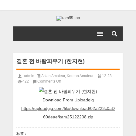
결혼 전 바람피우기 (한지현)
admin
Asian Amateur
,
Korean Amateur
12-23
on
422
Comments Off
결
혼
전
Download From Uploadgig
바
https://uploadgig.com/file/download/02a223c0aD
람
피
60deae/kam25122208.zip
우
기
(한
标签：
지