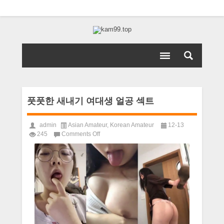
풋풋한 새내기 여대생 얼공 섹트
admin
Asian Amateur
,
Korean Amateur
12-13
on
245
Comments Off
풋
풋
한
새
내
기
여
대
생
얼