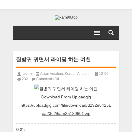
질방귀 뀌면서 라이딩 하는 여친
admin
Asian Amateur
,
Korean Amateur
12-06
on
232
Comments Off
질
방
귀
Download From Uploadgig
뀌
https://uploadgig.com/file/download/d292e8425E
면
서
ea23e2/kam25120601.zip
라
이
딩
标签：
하