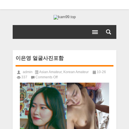
이은영 얼굴사진포함
admin
Asian Amateur
,
Korean Amateur
10-26
on
337
Comments Off
이
은
영
얼
굴
사
진
포
함