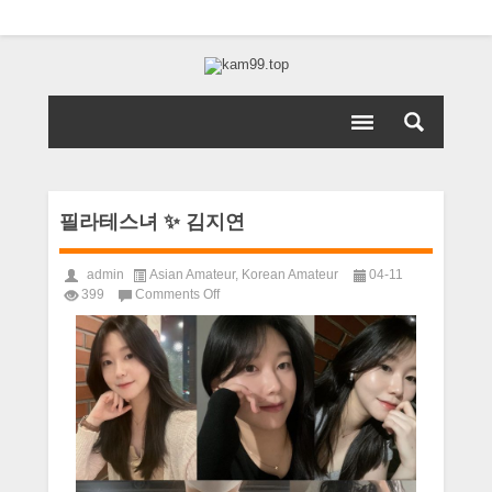
필라테스녀 ✨ 김지연
admin
Asian Amateur
,
Korean Amateur
04-11
on
399
Comments Off
필
라
테
스
녀
✨
김
지
연