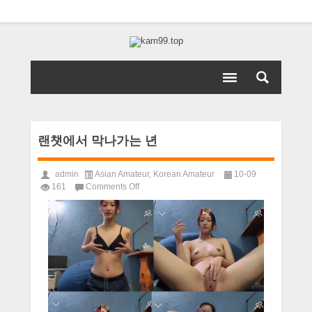
랜챗에서 막나가는 년
admin
Asian Amateur
,
Korean Amateur
10-09
on
161
Comments Off
랜
챗
에
서
막
나
가
는
년