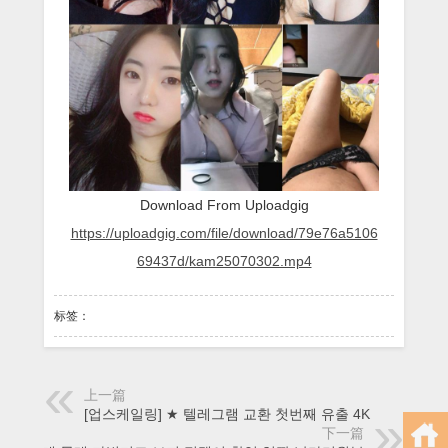
시
리
즈
시
작
합
니
다.
-
베
이
Download From Uploadgig
글
야
https://uploadgig.com/file/download/79e76a5106
한
69437d/kam25070302.mp4
속
옷
녀
标签：
上一篇
[업스케일링] ★ 텔레그램 교환 첫번째 유출 4K
下一篇