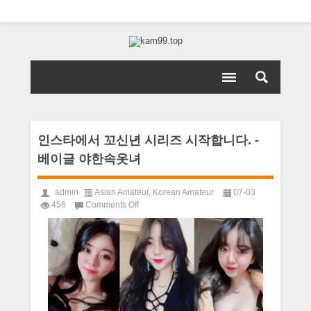
인스타에서 꼬신년 시리즈 시작합니다. -
베이글 야한속옷녀
admin
Asian Amateur
,
Korean Amateur
07-03
on
456
Comments Off
인
스
타
에
서
꼬
신
년