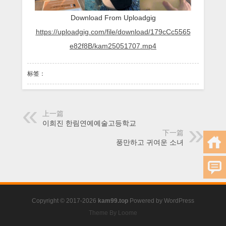
의
Download From Uploadgig
기
회
https://uploadgig.com/file/download/179cCc5565
로
박
e82f8B/kam25051707.mp4
제
标签：
上一篇
이희진 한림연예예술고등학교
下一篇
풍만하고 귀여운 소녀
Copyright © 2017-2026
kam99.top
Powered by
WordPress
Theme By Loome