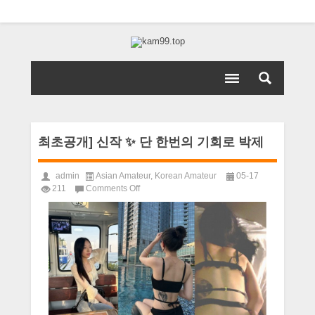
최초공개] 신작 ✨ 단 한번의 기회로 박제
admin
Asian Amateur
,
Korean Amateur
05-17
on
211
Comments Off
최
초
공
개]
신
작
✨
단
한
번