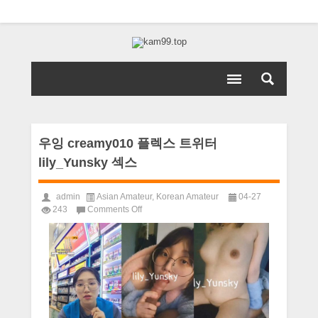
우잉 creamy010 플렉스 트위터
lily_Yunsky 섹스
admin
Asian Amateur
,
Korean Amateur
04-27
on
243
Comments Off
우
잉
creamy010
플
렉
스
트
위