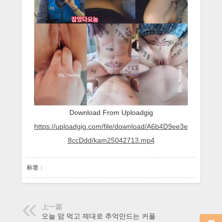
터
lily_Yunsky
섹
스
Download From Uploadgig
https://uploadgig.com/file/download/A6b4D9ee3e
8ccDdd/kam25042713.mp4
标签：
上一篇
오늘 맘 먹고 제대로 추억만드는 커플