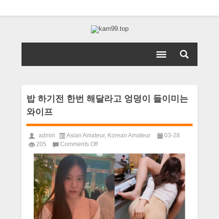
밥 하기전 한번 해달라고 엉덩이 들이미는
와이프
admin
Asian Amateur
,
Korean Amateur
03-28
on
205
Comments Off
밥
하
기
전
한
번
해
달