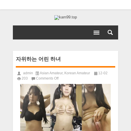
자위하는 어린 하녀
admin
Asian Amateur
,
Korean Amateur
12-02
on
203
Comments Off
자
위
하
는
어
린
하
녀