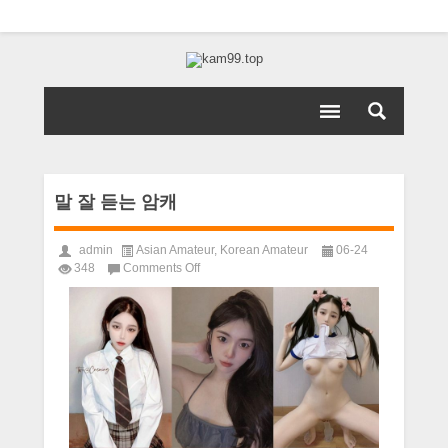
말 잘 듣는 암캐
admin
Asian Amateur
,
Korean Amateur
06-24
on
348
Comments Off
말
잘
듣
는
암
캐