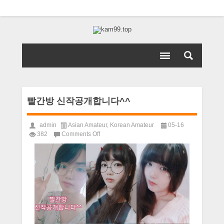
빨간방 신작공개합니다^^
admin
Asian Amateur
,
Korean Amateur
05-16
on
382
Comments Off
빨
간
방
신
작
공
개
합
니
다