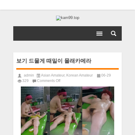
보기 드물게 때밀이 몰래카메라
admin
Asian Amateur
,
Korean Amateur
06-29
on
329
Comments Off
보
기
드
물
게
때
밀
이
몰
래